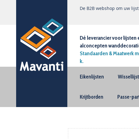
De B2B webshop om uw lijste
Dé leverancier voor lijsten 
alconcepten wanddecorati
Standaarden & Maatwerk m
k.
Eikenlijsten
Wissellij
Krijtborden
Passe-par
Ga
naar