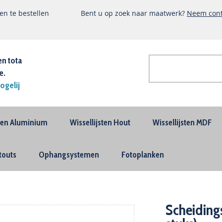
n te bestellen
Bent u op zoek naar maatwerk?
Neem cont
en tota
e.
Zoek
ogelij
Geavanceerd
zoeken
sten Aluminium
Wissellijsten Hout
Wissellijsten MDF
touts
Ophangsystemen
Fotoplanken
Scheiding