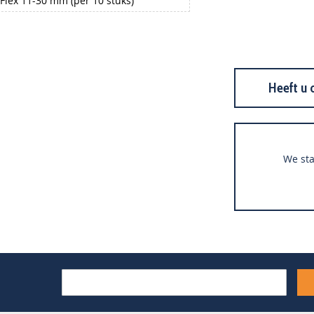
lex 11-30 mm (per 10 stuks)
Heeft u 
We sta