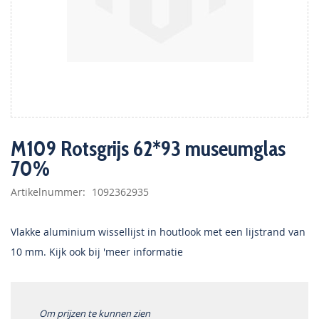
Ga
naar
M109 Rotsgrijs 62*93 museumglas
het
70%
begin
van
de
Artikelnummer
1092362935
afbeeldingen-
gallerij
Vlakke aluminium wissellijst in houtlook met een lijstrand van
10 mm. Kijk ook bij 'meer informatie
Om prijzen te kunnen zien