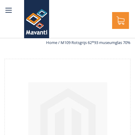
ek
Home
M109 Rotsgrijs 62*93 museumglas 70%
Ga
naar
het
einde
van
de
afbeeldingen-
gallerij