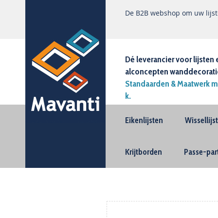
De B2B webshop om uw lijste
Dé leverancier voor lijsten 
alconcepten wanddecorati
Standaarden & Maatwerk m
k.
Eikenlijsten
Wissellij
Krijtborden
Passe-par
Ga
naar