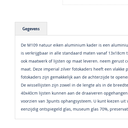
Ga
naar
het
begin
Gegevens
van
de
afbeeldingen-
De M109 natuur eiken aluminium kader is een aluminium 
gallerij
is verkrijgbaar in alle standaard maten vanaf 13x18cm 
ook maatwerk of lijsten op maat leveren. neem gerust c
maat. Deze imperial zilver fotokaders heeft een vlakke 
fotokaders zijn gemakkelijk aan de achterzijde te openen
De wissellijsten zijn zowel in de lengte als in de breed
40x40cm lijsten kunnen aan de draaiveren opgehangen
voorzien van 3punts ophangsysteem. U kunt kiezen uit vi
eenzijdig ontspiegeld glas, museum glas 70%, preservat