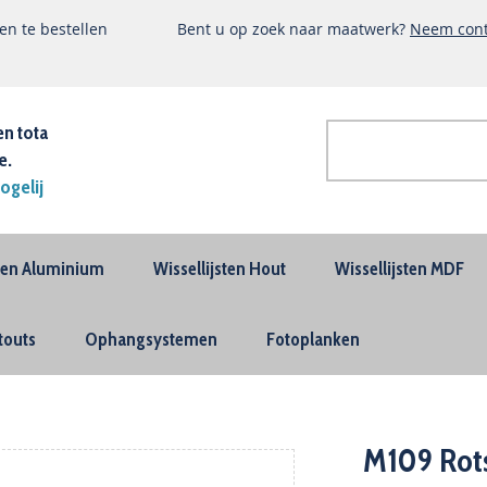
n te bestellen
Bent u op zoek naar maatwerk?
Neem cont
en tota
e.
Zoek
ogelij
Geavanceerd
zoeken
sten Aluminium
Wissellijsten Hout
Wissellijsten MDF
touts
Ophangsystemen
Fotoplanken
M109 Rots