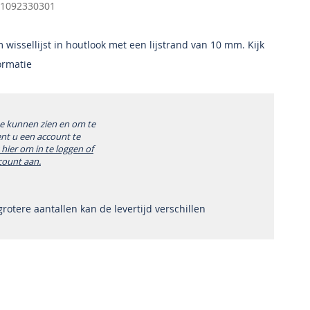
1092330301
wissellijst in houtlook met een lijstrand van 10 mm. Kijk
ormatie
te kunnen zien en om te
ent u een account te
k hier om in te loggen of
count aan.
 grotere aantallen kan de levertijd verschillen