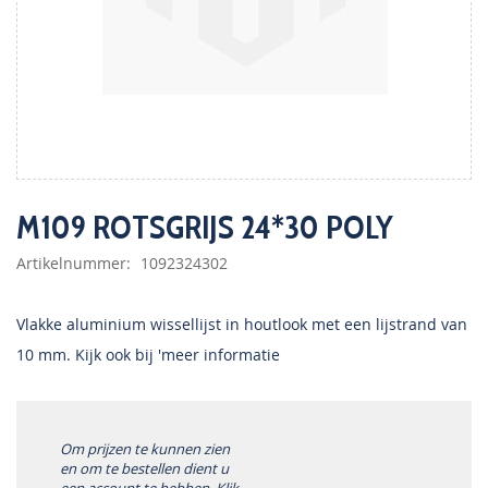
Ga
naar
M109 ROTSGRIJS 24*30 POLY
het
begin
Artikelnummer
1092324302
van
de
afbeeldingen-
Vlakke aluminium wissellijst in houtlook met een lijstrand van
gallerij
10 mm. Kijk ook bij 'meer informatie
Om prijzen te kunnen zien
en om te bestellen dient u