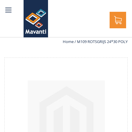
ek
Home
M109 ROTSGRIJS 24*30 POLY
Ga
naar
het
einde
van
de
afbeeldingen-
gallerij