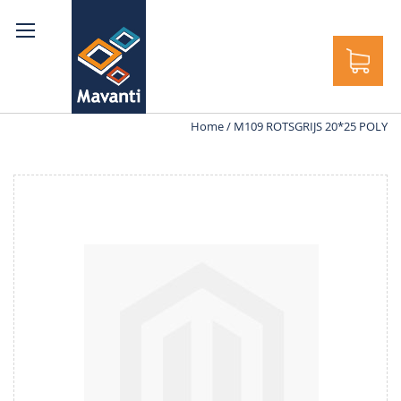
ek
Home
M109 ROTSGRIJS 20*25 POLY
Ga
naar
het
einde
van
de
afbeeldingen-
gallerij