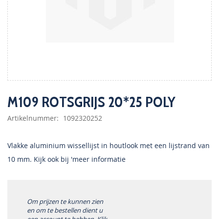
Ga
naar
M109 ROTSGRIJS 20*25 POLY
het
begin
Artikelnummer
1092320252
van
de
afbeeldingen-
Vlakke aluminium wissellijst in houtlook met een lijstrand van
gallerij
10 mm. Kijk ook bij 'meer informatie
Om prijzen te kunnen zien
en om te bestellen dient u