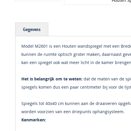
Houten Sp
Ga
naar
het
begin
Gegevens
van
de
afbeeldingen-
Model M2601 is een Houten wandspiegel met een Brede 
gallerij
kunnen de ruimte optisch groter maken, daarnaast geve
kan een spiegel ook wat meer licht in de kamer brengen
Het is belangrijk om te weten:
dat de maten van de spie
spiegels komen dus een paar centimeter bij voor de lijs
Spiegels tot 40x40 cm kunnen aan de draaiveren opge
worden voorzien van een driepunts ophangsysteem.
Kenmerken: