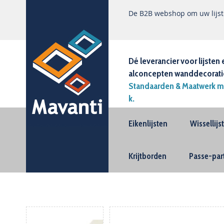
De B2B webshop om uw lijste
Dé leverancier voor lijsten 
alconcepten wanddecorati
Standaarden & Maatwerk m
k.
Eikenlijsten
Wissellij
Krijtborden
Passe-par
Ga
naar