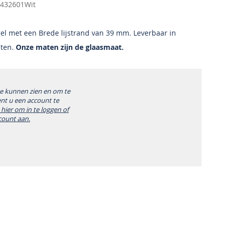
432601Wit
el met een Brede lijstrand van 39 mm. Leverbaar in
aten.
Onze maten zijn de glaasmaat.
te kunnen zien en om te
ent u een account te
k hier om in te loggen of
count aan.