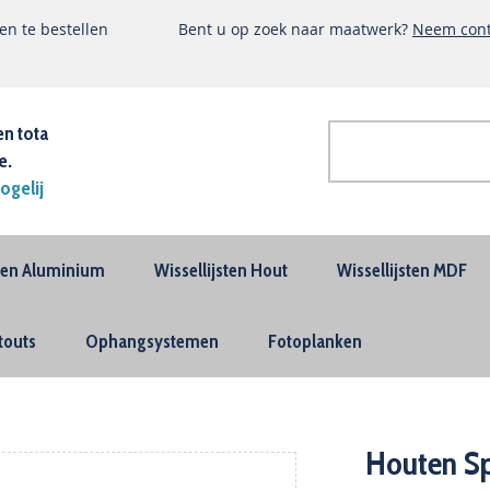
n te bestellen
Bent u op zoek naar maatwerk?
Neem cont
en tota
e.
Zoek
ogelij
Geavanceerd
zoeken
sten Aluminium
Wissellijsten Hout
Wissellijsten MDF
touts
Ophangsystemen
Fotoplanken
Houten Sp