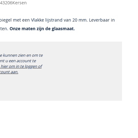
43206Kersen
iegel met een Vlakke lijstrand van 20 mm. Leverbaar in
aten.
Onze maten zijn de glaasmaat.
te kunnen zien en om te
ent u een account te
k hier om in te loggen of
count aan.