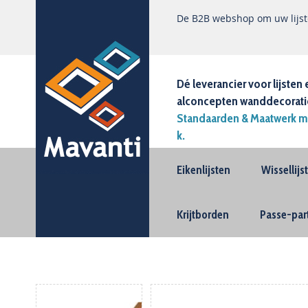
De B2B webshop om uw lijste
Dé leverancier voor lijsten 
alconcepten wanddecorati
Standaarden & Maatwerk m
k.
Eikenlijsten
Wissellij
Krijtborden
Passe-par
Ga
naar