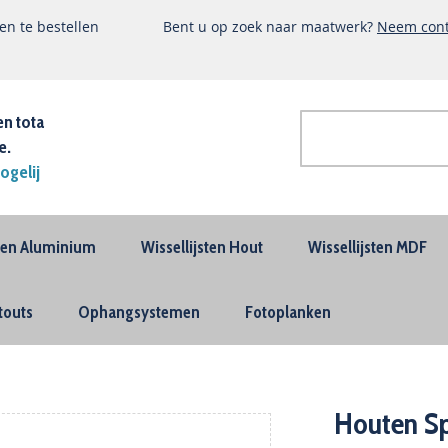
n te bestellen
Bent u op zoek naar maatwerk?
Neem cont
en tota
e.
Zoek
ogelij
Geavanceerd
zoeken
sten Aluminium
Wissellijsten Hout
Wissellijsten MDF
touts
Ophangsystemen
Fotoplanken
Houten Sp