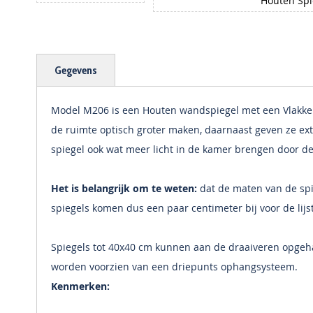
Houten Spi
Ga
naar
het
begin
Gegevens
van
de
afbeeldingen-
Model M206 is een Houten wandspiegel met een Vlakke 
gallerij
de ruimte optisch groter maken, daarnaast geven ze ext
spiegel ook wat meer licht in de kamer brengen door de
Het is belangrijk om te weten:
dat de maten van de spie
spiegels komen dus een paar centimeter bij voor de lijs
Spiegels tot 40x40 cm kunnen aan de draaiveren opge
worden voorzien van een driepunts ophangsysteem.
Kenmerken: