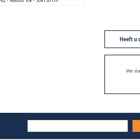
62 - Natuur Eik - 50x150 cm
Heeft u 
We sta