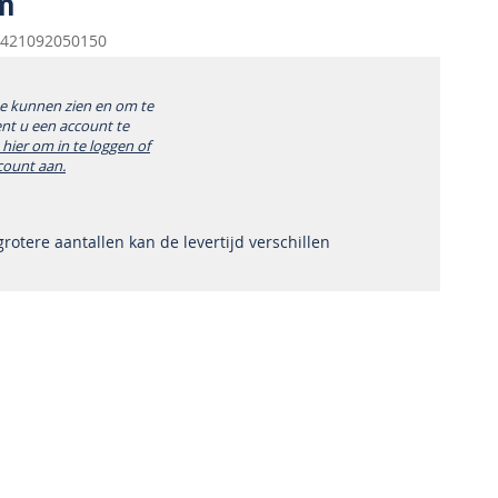
m
421092050150
te kunnen zien en om te
ent u een account te
k hier om in te loggen of
count aan.
 grotere aantallen kan de levertijd verschillen