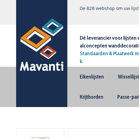
De B2B webshop om uw lijste
Dé leverancier voor lijsten 
alconcepten wanddecorati
Standaarden & Maatwerk m
k.
Eikenlijsten
Wissellij
Krijtborden
Passe-par
Ga
naar