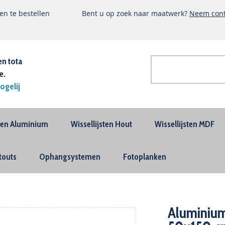
n te bestellen
Bent u op zoek naar maatwerk?
Neem cont
en tota
e.
Zoek
ogelij
Geavanceerd
zoeken
sten Aluminium
Wissellijsten Hout
Wissellijsten MDF
touts
Ophangsystemen
Fotoplanken
Aluminium