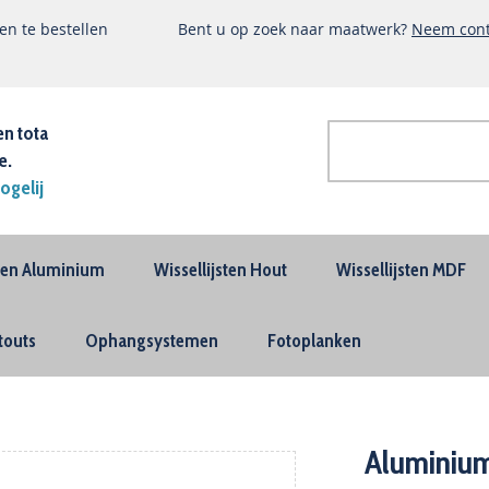
n te bestellen
Bent u op zoek naar maatwerk?
Neem cont
en tota
e.
Zoek
ogelij
Geavanceerd
zoeken
sten Aluminium
Wissellijsten Hout
Wissellijsten MDF
touts
Ophangsystemen
Fotoplanken
Aluminiu