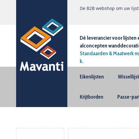
De B2B webshop om uw lijste
Dé leverancier voor lijsten 
alconcepten wanddecorati
Standaarden & Maatwerk m
k.
Eikenlijsten
Wissellij
Krijtborden
Passe-par
Ga
naar