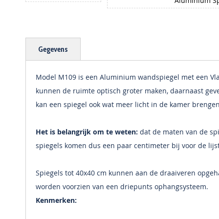
Aluminium Sp
Ga
naar
het
begin
Gegevens
van
de
afbeeldingen-
Model M109 is een Aluminium wandspiegel met een Vlak
gallerij
kunnen de ruimte optisch groter maken, daarnaast geve
kan een spiegel ook wat meer licht in de kamer brengen
Het is belangrijk om te weten:
dat de maten van de spie
spiegels komen dus een paar centimeter bij voor de lijs
Spiegels tot 40x40 cm kunnen aan de draaiveren opge
worden voorzien van een driepunts ophangsysteem.
Kenmerken: